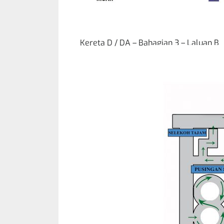
Kereta D / DA – Bahagian 3 – Laluan B