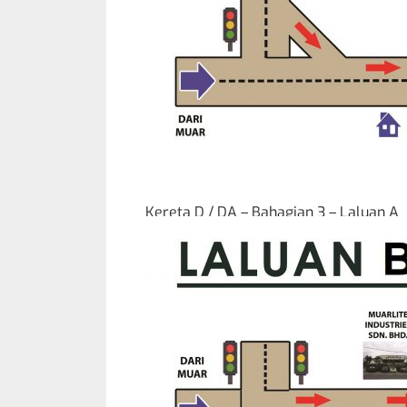
Kereta D / DA – Bahagian 3 – Laluan A