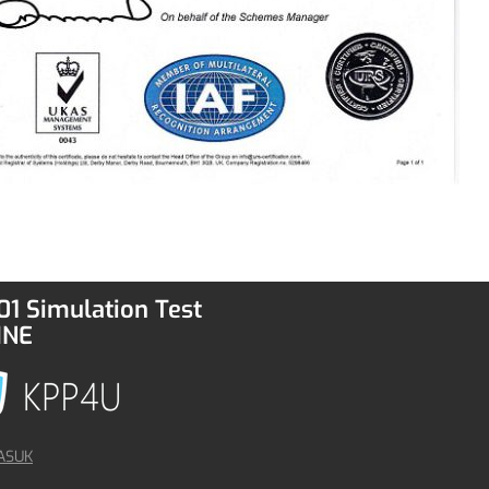
1 Simulation Test
INE
ASUK