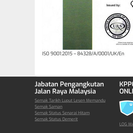
ISO 9001:2015 – 84328/A/0001/UK/En
Jabatan Pengangkutan
KPP0
Jalan Raya Malaysia
ONL
Semak Tarikh Luput Lesen Memandu
Semak Saman
Semak Status Senarai Hitam
Semak Status Demerit
LOG M