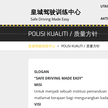
Skip
UTA
to
皇城驾驶训练中心
content
AKTI
Safe Driving Made Easy
POLISI KUALITI / 质量方针
皇城驾驶训练中心
>
POLISI KUALITI / 质量方针
SLOGAN
“SAFE DRIVING MADE EASY”
MISI
Untuk menjadi sebuah institusi pemanduan
matlamat kerajaan bagi mengurangkan kada
VISI