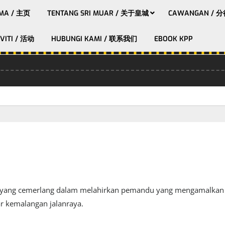
MA / 主页
TENTANG SRI MUAR / 关于皇城
CAWANGAN / 
VITI / 活动
HUBUNGI KAMI / 联系我们
EBOOK KPP
 yang cemerlang dalam melahirkan pemandu yang mengamalkan bu
r kemalangan jalanraya.